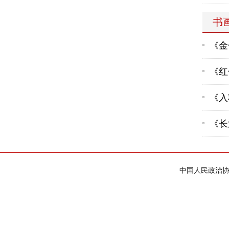
书
《金
《红
《入
《长
中国人民政治协商会议