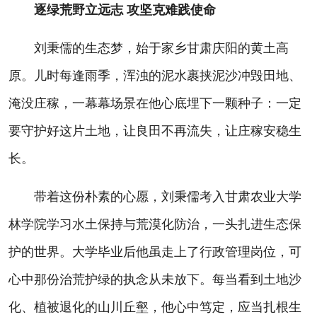
逐绿荒野立远志 攻坚克难践使命
刘秉儒的生态梦，始于家乡甘肃庆阳的黄土高
原。儿时每逢雨季，浑浊的泥水裹挟泥沙冲毁田地、
淹没庄稼，一幕幕场景在他心底埋下一颗种子：一定
要守护好这片土地，让良田不再流失，让庄稼安稳生
长。
带着这份朴素的心愿，刘秉儒考入甘肃农业大学
林学院学习水土保持与荒漠化防治，一头扎进生态保
护的世界。大学毕业后他虽走上了行政管理岗位，可
心中那份治荒护绿的执念从未放下。每当看到土地沙
化、植被退化的山川丘壑，他心中笃定，应当扎根生