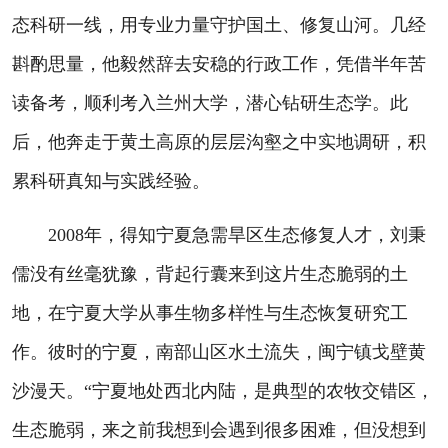
态科研一线，用专业力量守护国土、修复山河。几经
斟酌思量，他毅然辞去安稳的行政工作，凭借半年苦
读备考，顺利考入兰州大学，潜心钻研生态学。此
后，他奔走于黄土高原的层层沟壑之中实地调研，积
累科研真知与实践经验。
2008年，得知宁夏急需旱区生态修复人才，刘秉
儒没有丝毫犹豫，背起行囊来到这片生态脆弱的土
地，在宁夏大学从事生物多样性与生态恢复研究工
作。彼时的宁夏，南部山区水土流失，闽宁镇戈壁黄
沙漫天。“宁夏地处西北内陆，是典型的农牧交错区，
生态脆弱，来之前我想到会遇到很多困难，但没想到