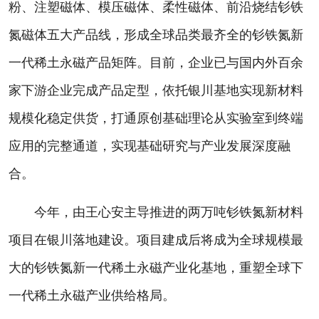
粉、注塑磁体、模压磁体、柔性磁体、前沿烧结钐铁
氮磁体五大产品线，形成全球品类最齐全的钐铁氮新
一代稀土永磁产品矩阵。目前，企业已与国内外百余
家下游企业完成产品定型，依托银川基地实现新材料
规模化稳定供货，打通原创基础理论从实验室到终端
应用的完整通道，实现基础研究与产业发展深度融
合。
今年，由王心安主导推进的两万吨钐铁氮新材料
项目在银川落地建设。项目建成后将成为全球规模最
大的钐铁氮新一代稀土永磁产业化基地，重塑全球下
一代稀土永磁产业供给格局。