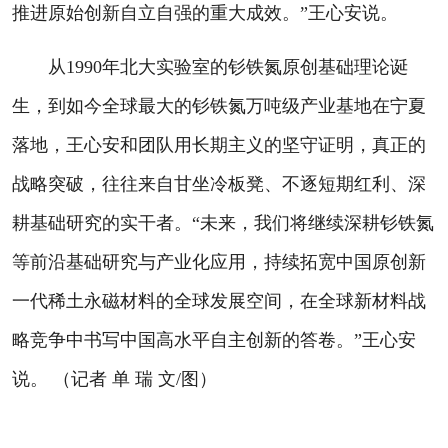
推进原始创新自立自强的重大成效。”王心安说。
从1990年北大实验室的钐铁氮原创基础理论诞
生，到如今全球最大的钐铁氮万吨级产业基地在宁夏
落地，王心安和团队用长期主义的坚守证明，真正的
战略突破，往往来自甘坐冷板凳、不逐短期红利、深
耕基础研究的实干者。“未来，我们将继续深耕钐铁氮
等前沿基础研究与产业化应用，持续拓宽中国原创新
一代稀土永磁材料的全球发展空间，在全球新材料战
略竞争中书写中国高水平自主创新的答卷。”王心安
说。 （记者 单 瑞 文/图）