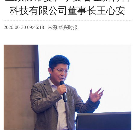
科技有限公司董事长王心安
2026-06-30 09:46:18 来源:华兴时报