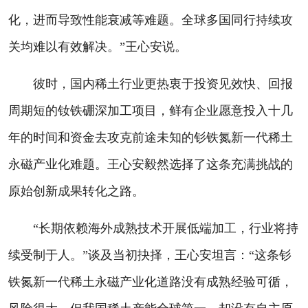
化，进而导致性能衰减等难题。全球多国同行持续攻
关均难以有效解决。”王心安说。
彼时，国内稀土行业更热衷于投资见效快、回报
周期短的钕铁硼深加工项目，鲜有企业愿意投入十几
年的时间和资金去攻克前途未知的钐铁氮新一代稀土
永磁产业化难题。王心安毅然选择了这条充满挑战的
原始创新成果转化之路。
“长期依赖海外成熟技术开展低端加工，行业将持
续受制于人。”谈及当初抉择，王心安坦言：“这条钐
铁氮新一代稀土永磁产业化道路没有成熟经验可循，