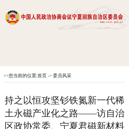
>>您当前的位置:
首页
->
委员风采
持之以恒攻坚钐铁氮新一代稀
土永磁产业化之路——访自治
区政协常委、宁夏君磁新材料