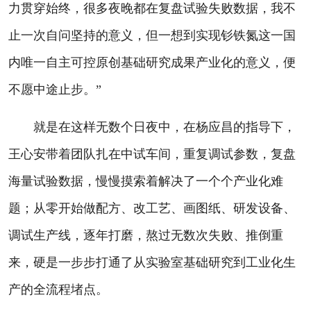
力贯穿始终，很多夜晚都在复盘试验失败数据，我不
止一次自问坚持的意义，但一想到实现钐铁氮这一国
内唯一自主可控原创基础研究成果产业化的意义，便
不愿中途止步。”
就是在这样无数个日夜中，在杨应昌的指导下，
王心安带着团队扎在中试车间，重复调试参数，复盘
海量试验数据，慢慢摸索着解决了一个个产业化难
题；从零开始做配方、改工艺、画图纸、研发设备、
调试生产线，逐年打磨，熬过无数次失败、推倒重
来，硬是一步步打通了从实验室基础研究到工业化生
产的全流程堵点。