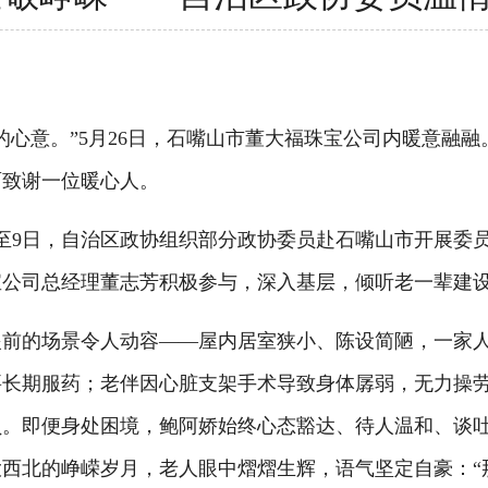
意。”5月26日，石嘴山市董大福珠宝公司内暖意融融
面致谢一位暖心人。
9日，自治区政协组织部分政协委员赴石嘴山市开展委员
宝公司总经理董志芳积极参与，深入基层，倾听老一辈建
的场景令人动容——屋内居室狭小、陈设简陋，一家人生
长期服药；老伴因心脏支架手术导致身体孱弱，无力操劳
负。即便身处困境，鲍阿娇始终心态豁达、待人温和、谈
西北的峥嵘岁月，老人眼中熠熠生辉，语气坚定自豪：“那