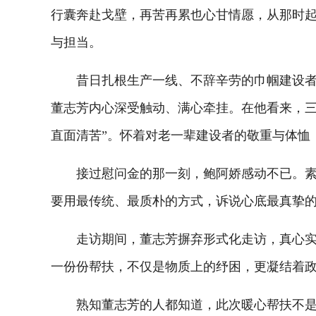
行囊奔赴戈壁，再苦再累也心甘情愿，从那时起
与担当。
昔日扎根生产一线、不辞辛劳的巾帼建设者，
董志芳内心深受触动、满心牵挂。在他看来，三
直面清苦”。怀着对老一辈建设者的敬重与体恤
接过慰问金的那一刻，鲍阿娇感动不已。素未
要用最传统、最质朴的方式，诉说心底最真挚
走访期间，董志芳摒弃形式化走访，真心实意
一份份帮扶，不仅是物质上的纾困，更凝结着
熟知董志芳的人都知道，此次暖心帮扶不是临