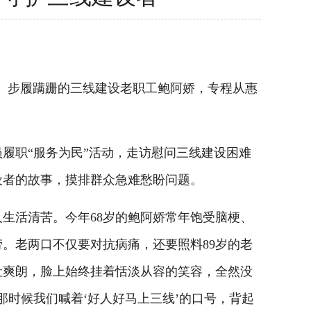
。步履蹒跚的三线建设老职工鲍阿娇，专程从惠
履职“服务为民”活动，走访慰问三线建设困难
设者的故事，摸排群众急难愁盼问题。
活清苦。今年68岁的鲍阿娇常年饱受脑梗、
。老两口不仅要对抗病痛，还要照料89岁的老
吐爽朗，脸上始终挂着恬淡从容的笑容，全然没
时候我们喊着‘好人好马上三线’的口号，背起