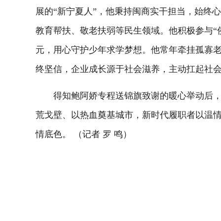
展的“新宁夏人”，他秉持闽商实干担当，始终
教育帮扶、敬老扶弱等民生领域。他积极参与“
元，用心守护少年求学梦想。他常年牵挂孤寡
终坚信，企业成长源于社会滋养，主动扛起社
得知鲍阿娇专程送锦旗致谢的暖心举动后，董
荒戈壁、以热血奠基城市，新时代履职者以温
情底色。 （记者 罗 鸣）