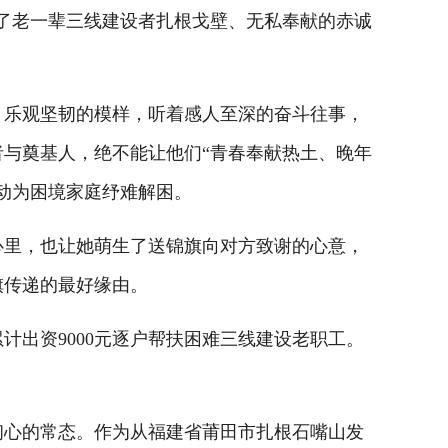
了老一辈三线建设者扎根戈壁、无私奉献的赤诚
乐观坚韧的模样，听着感人至深的奋斗往事，
与奠基人，绝不能让他们“青春奉献热土、晚年
行动为困境家庭纾难解困。
里，也让她萌生了送锦旗向对方致谢的心意，
旗传递的最好缘由。
出资9000元逐户帮扶困难三线建设老职工。
心的常态。作为从福建省莆田市扎根石嘴山发