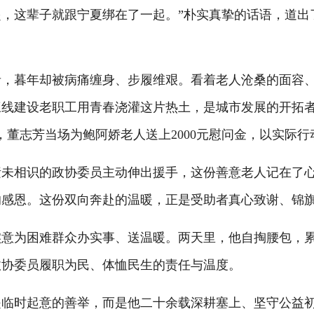
，这辈子就跟宁夏绑在了一起。”朴实真挚的话语，道出
暮年却被病痛缠身、步履维艰。看着老人沧桑的面容、
线建设老职工用青春浇灌这片热土，是城市发展的开拓者
，董志芳当场为鲍阿娇老人送上2000元慰问金，以实际
相识的政协委员主动伸出援手，这份善意老人记在了心
的感恩。这份双向奔赴的温暖，正是受助者真心致谢、锦
为困难群众办实事、送温暖。两天里，他自掏腰包，累计
政协委员履职为民、体恤民生的责任与温度。
时起意的善举，而是他二十余载深耕塞上、坚守公益初