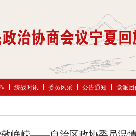
作
统战时讯
委员风采
公告通知
党派团
爱敬峥嵘——自治区政协委员温