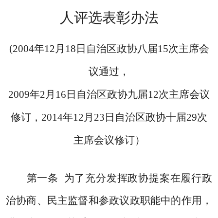
人评选表彰办法
(2004
年12
月18
日
自治区政协八届15
次主席会
议通过，
2009
年
2
月
16
日
自治区政协九届
12
次主席会议
修订，
2014
年
12
月
23
日自治区政协十届
29
次
主席会议修订）
第一条
为了充分发挥政协提案在履行政
治协商、民主监督和参政议政职能中的作用，